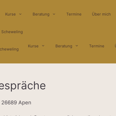
Kurse
Beratung
Termine
Über mich
Kurse
Beratung
Termine
cheweling
espräche
in 26689 Apen